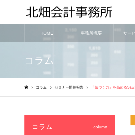
HOME
事務所概要
サー
コラム
コラム
セミナー開催報告
「気づく力」を高めるSawa
ホーム
コラム
column