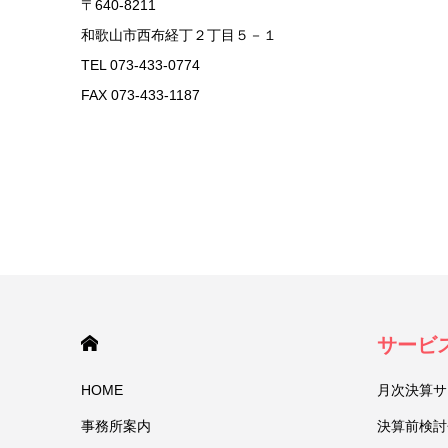
〒640-8211
和歌山市西布経丁２丁目５－１
TEL 073-433-0774
FAX 073-433-1187
HOME
サービ
HOME
月次決算サ
事務所案内
決算前検討