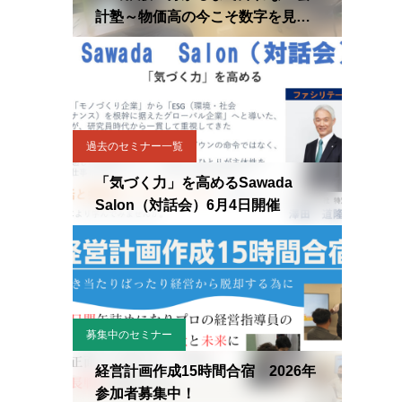
計塾～物価高の今こそ数字を見直
せ～」開催！〈2026.3.25〉
過去のセミナー一覧
「気づく力」を高めるSawada
Salon（対話会）6月4日開催
募集中のセミナー
経営計画作成15時間合宿 2026年
参加者募集中！