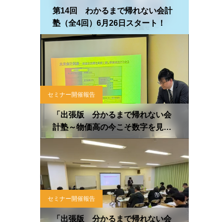
第14回 わかるまで帰れない会計
塾（全4回）6月26日スタート！
セミナー開催報告
「出張版 分かるまで帰れない会
計塾～物価高の今こそ数字を見直
せ～」第2講目開催！
〈2026.4.13〉
セミナー開催報告
「出張版 分かるまで帰れない会