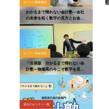
セミナー開催報告
わかるまで帰れない会計塾～会社
の未来を拓く数字の見方とお金の
残し方～〈第1講目2026.7.10〉
セミナー開催報告
「出張版 分かるまで帰れない会
計塾～物価高の今こそ数字を見直
せ～」第3講目開催！〈2026.5.1〉
過去のセミナー一覧