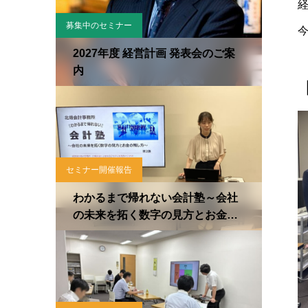
募集中のセミナー
2027年度 経営計画 発表会のご案
内
セミナー開催報告
わかるまで帰れない会計塾～会社
の未来を拓く数字の見方とお金の
残し方～〈第2講目2026.7.24〉