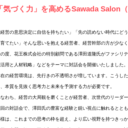
「気づく力」を高めるSawada Salon（対
「経営の意思決定に自信を持ちたい」「先の読めない時代にど
を育てたい」そんな思いを抱える経営者、経営幹部の方が少な
この度、花王株式会社の特別顧問である澤田道隆氏がファシリ
の活用と人材戦略」などをテーマに対話会を開催いたしました
現在の経営環境は、先行きの不透明さが増しています。こうし
く、本質を見抜く思考力と未来を予測する力が必要です。
すなわち、経営の大局観を磨くことが経営者、次世代のリーダ
今回の対話会で、澤田氏の豊富な経験と鋭い視点に触れるとと
皆様は、これまでの思考の枠を超え、より広い視野を持つきっ